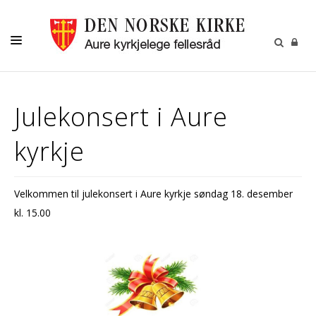
KIRKELIGE HANDLINGER
Julekonsert i Aure
MENIGHETSBLAD
kyrkje
BARN
UNGE
Velkommen til julekonsert i Aure kyrkje søndag 18. desember
VOKSNE
kl. 15.00
KIRKENE
KALENDER
OM OSS
GRAVPLASSMYNDIGHET