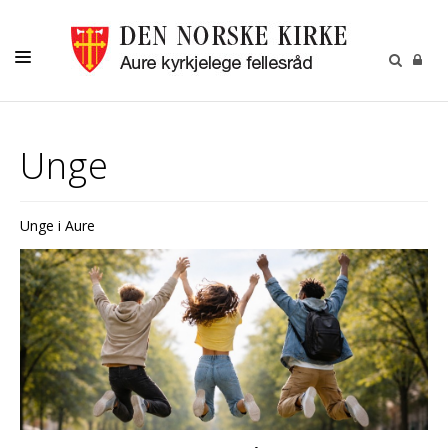
KIRKELIGE HANDLINGER
Unge
MENIGHETSBLAD
BARN
Unge i Aure
UNGE
VOKSNE
KIRKENE
KALENDER
OM OSS
GRAVPLASSMYNDIGHET