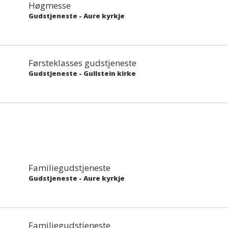
Høgmesse
Gudstjeneste
-
Aure kyrkje
Førsteklasses gudstjeneste
Gudstjeneste
-
Gullstein kirke
Familiegudstjeneste
Gudstjeneste
-
Aure kyrkje
Familiegudstjeneste