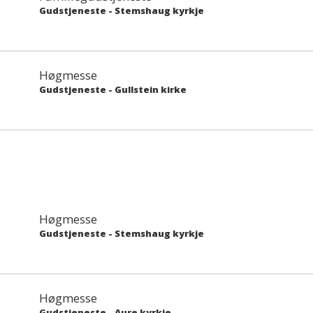
Gudstjeneste
-
Stemshaug kyrkje
Høgmesse
Gudstjeneste
-
Gullstein kirke
Høgmesse
Gudstjeneste
-
Stemshaug kyrkje
Høgmesse
Gudstjeneste
-
Aure kyrkje