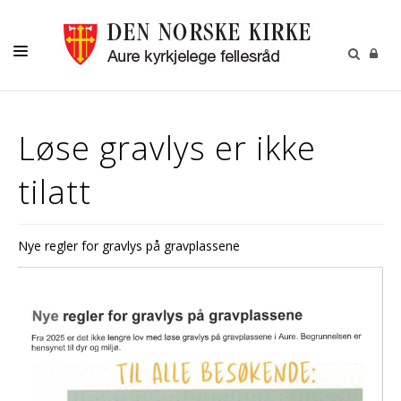
KIRKELIGE HANDLINGER
Løse gravlys er ikke
MENIGHETSBLAD
tilatt
BARN
UNGE
Nye regler for gravlys på gravplassene
VOKSNE
KIRKENE
KALENDER
OM OSS
GRAVPLASSMYNDIGHET