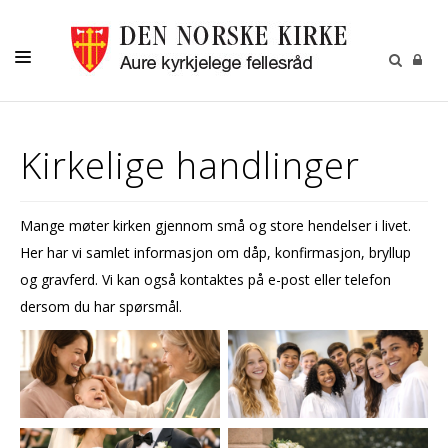
KIRKELIGE HANDLINGER
Kirkelige handlinger
MENIGHETSBLAD
BARN
Mange møter kirken gjennom små og store hendelser i livet.
UNGE
Her har vi samlet informasjon om dåp, konfirmasjon, bryllup
VOKSNE
og gravferd. Vi kan også kontaktes på e-post eller telefon
dersom du har spørsmål.
KIRKENE
KALENDER
OM OSS
GRAVPLASSMYNDIGHET