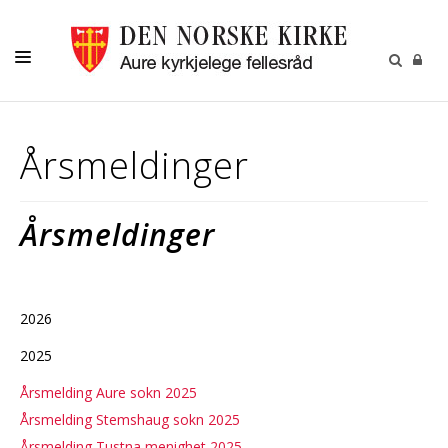
KIRKELIGE HANDLINGER
Årsmeldinger
MENIGHETSBLAD
BARN
Årsmeldinger
UNGE
VOKSNE
KIRKENE
2026
2025
KALENDER
Årsmelding Aure sokn 2025
OM OSS
Årsmelding Stemshaug sokn
2025
GRAVPLASSMYNDIGHET
Årsmelding Tustna menighet 2025