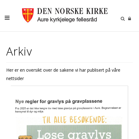
KIRKELIGE HANDLINGER
Arkiv
MENIGHETSBLAD
BARN
Her er en oversikt over de sakene vi har publisert på våre
UNGE
nettsider
VOKSNE
KIRKENE
KALENDER
OM OSS
GRAVPLASSMYNDIGHET