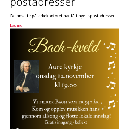
postadresser
De ansatte på kirkekontoret har fått nye e-postadresser
Les mer